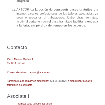
empresa
.
APTCOR da la opción de
conseguir pases gratuitos
vía
internet para los profesionales de los talleres asociados, ya
sean
empresarios o trabajadores
. Entre otras ventajas,
acudir al certamen con el pase tramitado
facilita la entrada
a la feria, sin pérdida de tiempo en los accesos
.
Contacto
Plaza Manuel Guitián
4
15008
A Coruña
Correo electrónico:
aptcor@aptcor.es
También puede llamarnos al teléfono:
+34 981168122
o bien utilizar nuestro
formulario de contacto.
Asociate !
Tramites ante la Administración